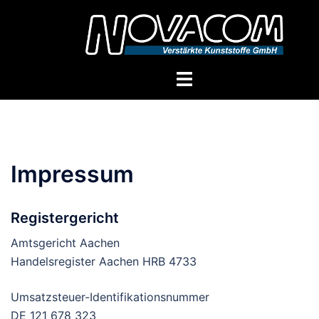
Zum
Inhalt
springen
Menü
umschalten
Impressum
Registergericht
Amtsgericht Aachen
Handelsregister Aachen HRB 4733
Umsatzsteuer-Identifikationsnummer
DE 121 678 323