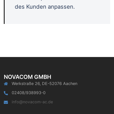
des Kunden anpassen.
NOVACOM GMBH
Werkstraße 26, DE-52076 Aachen
02408/938993-0
info@novacom-ac.de